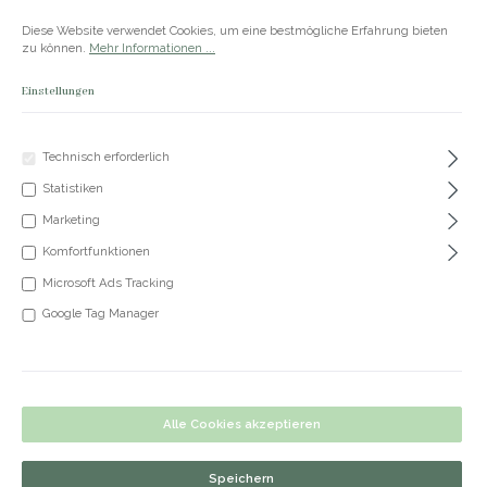
Zum Hauptinhalt springen
Versandkostenfrei ab 50€
Diese Website verwendet Cookies, um eine bestmögliche Erfahrung bieten
zu können.
Mehr Informationen ...
Einstellungen
Du hast 0 Produkte
Produkte
Technisch erforderlich
Statistiken
+49 5191 62 33 666
Marketing
Komfortfunktionen
Microsoft Ads Tracking
Belyfe Geschenkgutschein: Merry
Google Tag Manager
Christmas
Bildergalerie überspringen
Alle Cookies akzeptieren
Speichern