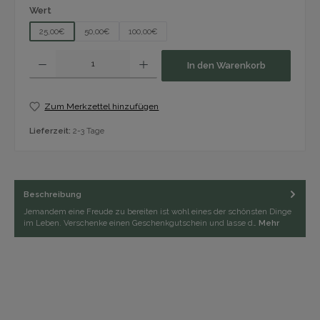
auswählen
Wert
25,00€
50,00€
100,00€
Produkt Anzahl: Gib den gewünschten Wert ein oder benutze die Schaltfläch
In den Warenkorb
Zum Merkzettel hinzufügen
Lieferzeit:
2-3 Tage
Beschreibung
Jemandem eine Freude zu bereiten ist wohl eines der schönsten Dinge
im Leben. Verschenke einen Geschenkgutschein und lasse d…
Mehr