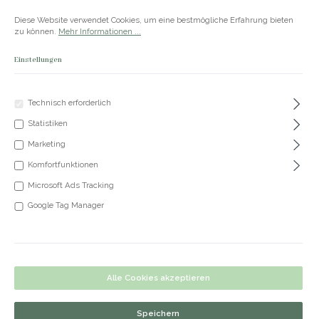
Zum Hauptinhalt springen
Versandkostenfrei ab 50€
Diese Website verwendet Cookies, um eine bestmögliche Erfahrung bieten
zu können.
Mehr Informationen ...
Einstellungen
Du hast 0 Produkte
Produkte
Technisch erforderlich
Statistiken
+49 5191 62 33 666
Marketing
Komfortfunktionen
Microsoft Ads Tracking
Google Tag Manager
Alle Cookies akzeptieren
Speichern