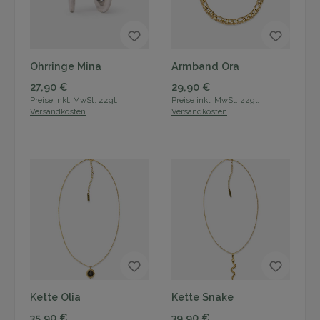
Ohrringe Mina
Armband Ora
Regulärer Preis:
Regulärer Preis:
27,90 €
29,90 €
Preise inkl. MwSt. zzgl.
Preise inkl. MwSt. zzgl.
Versandkosten
Versandkosten
Kette Olia
Kette Snake
Regulärer Preis:
Regulärer Preis:
35,90 €
39,90 €