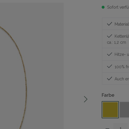
Sofort verfü
Material
Kettenl
ca.: 1,2 cm
Hitze- u
100% fr
Auch erh
auswä
Farbe
Gold
S
Produkt Anzahl