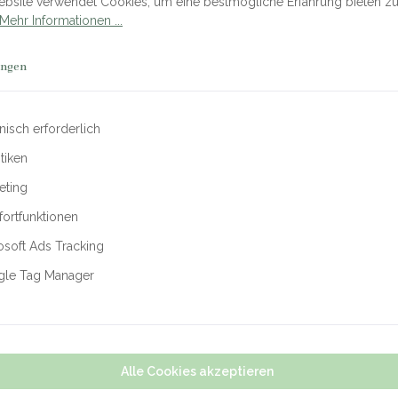
bsite verwendet Cookies, um eine bestmögliche Erfahrung bieten z
lte auch von dir ausgestrahlt werden. Die süße Smile Kette ist niedli
Mehr Informationen ...
ungen
Dabei werden für alle Schmuckstücke ausgewählte Materialien, hochw
eprüft und von unserem Team ausgewählt.
nisch erforderlich
stiken
eting
ortfunktionen
osoft Ads Tracking
le Tag Manager
Alle Cookies akzeptieren