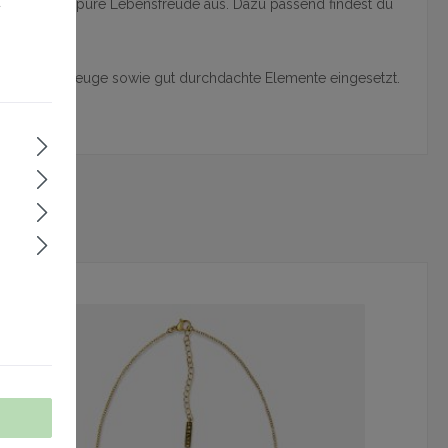
u
ch und strahlt pure Lebensfreude aus. Dazu passend findest du
ertige Werkzeuge sowie gut durchdachte Elemente eingesetzt.