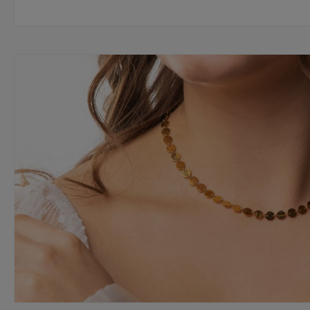
alle Schmuckstücke ausgewählte Materialien,
hochwertige Werkzeuge sowie gut durchdachte
Elemente eingesetzt. Jedes Schmuckstück wird
äußerst sorgfältig ausgearbeitet, geprüft und von
unserem Team ausgewählt.