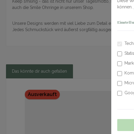
Diese We
Keep smiling - das ist nicht nur unser Tagesmotto, sondern sol
können.
auch die Smile Ohrringe in unserem Shop.
Einstell
Unsere Designs werden mit viel Liebe zum Detail entworfen. 
Jedes Schmuckstück wird äußerst sorgfältig ausgearbeitet, g
Tech
Stati
Mark
Das könnte dir auch gefallen
Komf
Micr
Produktgalerie überspringen
Goog
Ausverkauft