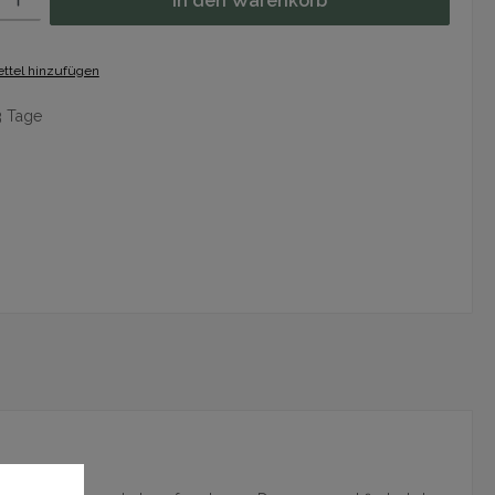
In den Warenkorb
ttel hinzufügen
3 Tage