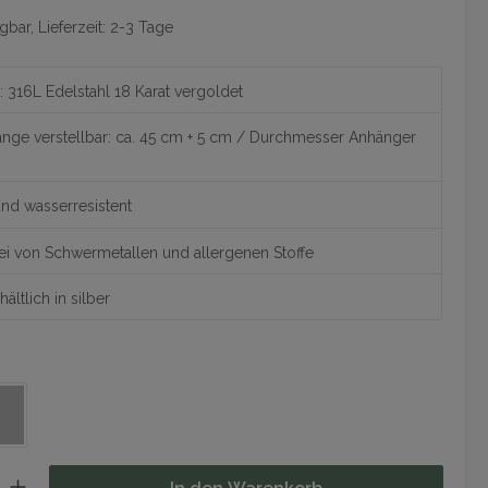
gbar, Lieferzeit: 2-3 Tage
: 316L Edelstahl 18 Karat vergoldet
änge verstellbar: ca. 45 cm + 5 cm / Durchmesser Anhänger
nd wasserresistent
ei von Schwermetallen und allergenen Stoffe
ältlich in silber
hlen
ilber
: Gib den gewünschten Wert ein oder benutze die Schaltflächen um 