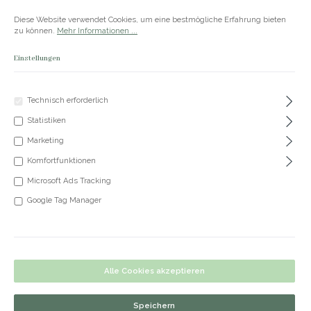
Zum Hauptinhalt springen
Versandkostenfrei ab 50€
Diese Website verwendet Cookies, um eine bestmögliche Erfahrung bieten
zu können.
Mehr Informationen ...
Einstellungen
Du hast 0 Produkte
Produkte
Technisch erforderlich
Statistiken
+49 5191 62 33 666
Marketing
Komfortfunktionen
Microsoft Ads Tracking
Kette Olia
Google Tag Manager
Bildergalerie überspringen
Alle Cookies akzeptieren
Speichern