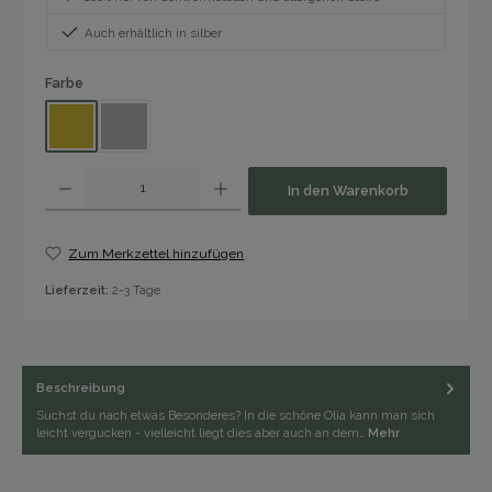
Auch erhältlich in silber
auswählen
Farbe
Gold
Silber
Produkt Anzahl: Gib den gewünschten Wert ein oder benutze die Schaltfläch
In den Warenkorb
Zum Merkzettel hinzufügen
Lieferzeit:
2-3 Tage
Beschreibung
Suchst du nach etwas Besonderes? In die schöne Olia kann man sich
leicht vergucken - vielleicht liegt dies aber auch an dem…
Mehr