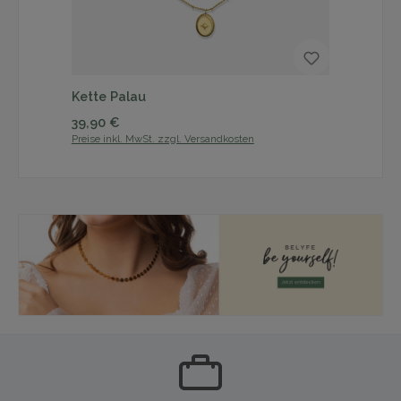
Kette Palau
Oh
Regulärer Preis:
Reg
39,90 €
31
Preise inkl. MwSt. zzgl. Versandkosten
Prei