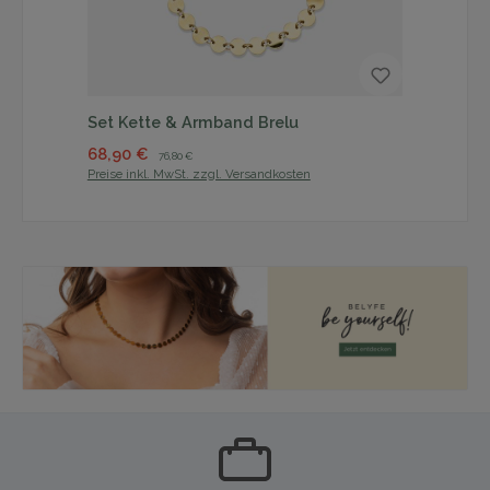
Set Kette & Armband Brelu
Se
Verkaufspreis:
Regulärer Preis:
Ver
68,90 €
63
76,80 €
Preise inkl. MwSt. zzgl. Versandkosten
Prei