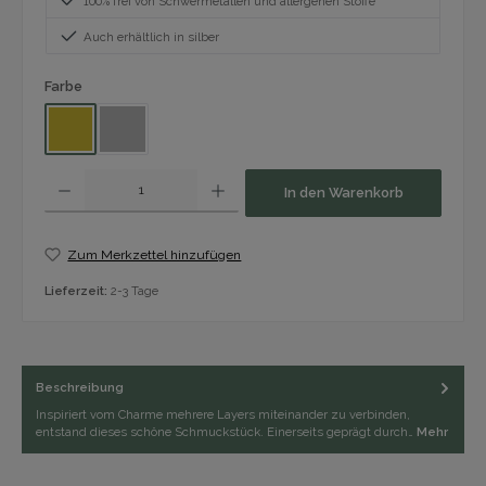
100% frei von Schwermetallen und allergenen Stoffe
Auch erhältlich in silber
auswählen
Farbe
Gold
Silber
Produkt Anzahl: Gib den gewünschten Wert ein oder benutze die Schaltfläch
In den Warenkorb
Zum Merkzettel hinzufügen
Lieferzeit:
2-3 Tage
Beschreibung
Inspiriert vom Charme mehrere Layers miteinander zu verbinden,
entstand dieses schöne Schmuckstück. Einerseits geprägt durch…
Mehr