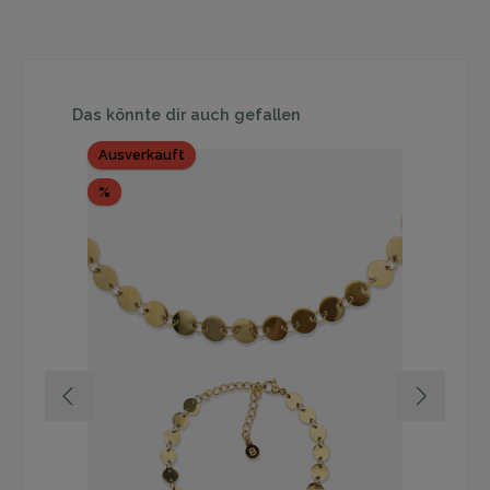
Produktgalerie überspringen
Das könnte dir auch gefallen
Ausverkauft
%
Rabatt
%