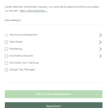
Zum Hauptinhalt springen
Versandkostenfrei ab 50€
Diese Website verwendet Cookies, um eine bestmögliche Erfahrung bieten
zu können.
Mehr Informationen ...
Einstellungen
Du hast 0 Produkte
Produkte
Technisch erforderlich
Statistiken
+49 5191 62 33 666
Marketing
Komfortfunktionen
Microsoft Ads Tracking
Set Kette & Armband Pelua
Google Tag Manager
Bildergalerie überspringen
Alle Cookies akzeptieren
Speichern