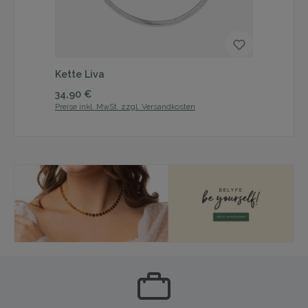
Kette Liva
Ket
Regulärer Preis:
Reg
34,90 €
34
Preise inkl. MwSt. zzgl. Versandkosten
Prei