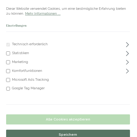
Zum Hauptinhalt springen
Versandkostenfrei ab 50€
Diese Website verwendet Cookies, um eine bestmögliche Erfahrung bieten
zu können.
Mehr Informationen ...
Einstellungen
Du hast 0 Produkte
Produkte
Technisch erforderlich
Statistiken
+49 5191 62 33 666
Marketing
Komfortfunktionen
Microsoft Ads Tracking
Armband Liva
Google Tag Manager
Bildergalerie überspringen
Alle Cookies akzeptieren
Speichern