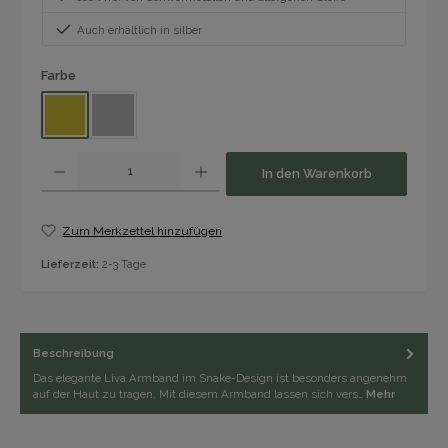
Auch erhältlich in silber
auswählen
Farbe
Gold
Silber
Produkt Anzahl: Gib den gewünschten Wert ein oder benutze die Schaltfläch
In den Warenkorb
Zum Merkzettel hinzufügen
Lieferzeit:
2-3 Tage
Beschreibung
Das elegante Liva Armband im Snake-Design ist besonders angenehm
auf der Haut zu tragen. Mit diesem Armband lassen sich vers…
Mehr