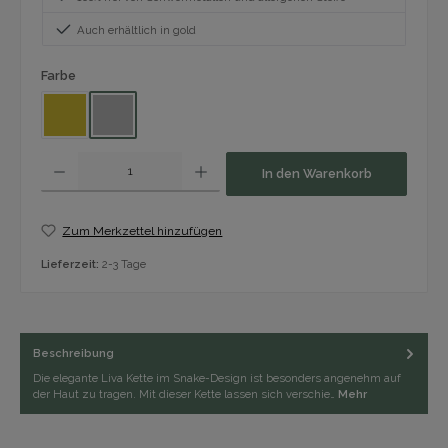
Auch erhältlich in gold
auswählen
Farbe
Gold
Silber
Produkt Anzahl: Gib den gewünschten Wert ein oder benutze die Schaltfläch
In den Warenkorb
Zum Merkzettel hinzufügen
Lieferzeit:
2-3 Tage
Beschreibung
Die elegante Liva Kette im Snake-Design ist besonders angenehm auf
der Haut zu tragen. Mit dieser Kette lassen sich verschie…
Mehr