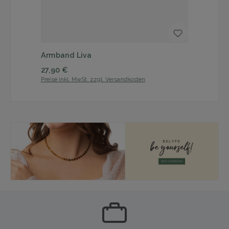
Armband Liva
Ar
Regulärer Preis:
Reg
27,90 €
27
Preise inkl. MwSt. zzgl. Versandkosten
Prei