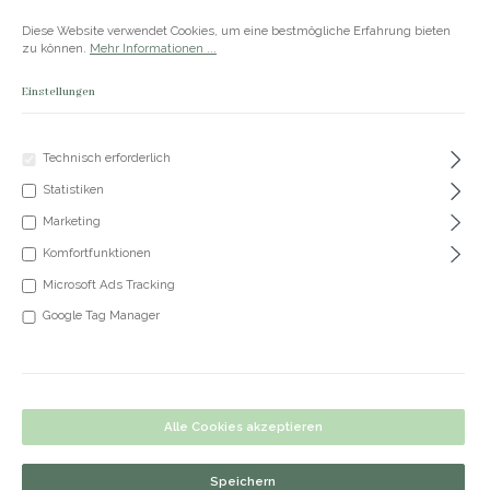
Zum Hauptinhalt springen
Versandkostenfrei ab 50€
Diese Website verwendet Cookies, um eine bestmögliche Erfahrung bieten
zu können.
Mehr Informationen ...
Einstellungen
Du hast 0 Produkte
Produkte
Technisch erforderlich
Statistiken
+49 5191 62 33 666
Marketing
Komfortfunktionen
Microsoft Ads Tracking
Kette Liva
Google Tag Manager
Bildergalerie überspringen
Alle Cookies akzeptieren
Speichern