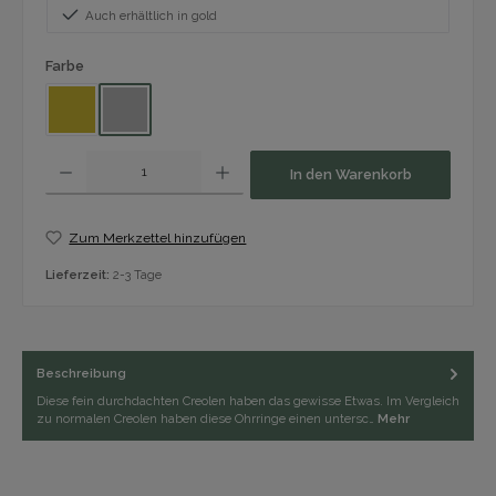
Auch erhältlich in gold
auswählen
Farbe
Gold
Silber
Produkt Anzahl: Gib den gewünschten Wert ein oder benutze die Schaltfläch
In den Warenkorb
Zum Merkzettel hinzufügen
Lieferzeit:
2-3 Tage
Beschreibung
Diese fein durchdachten Creolen haben das gewisse Etwas. Im Vergleich
zu normalen Creolen haben diese Ohrringe einen untersc…
Mehr