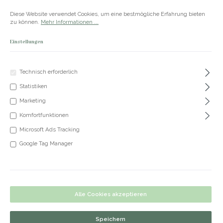
Zum Hauptinhalt springen
Versandkostenfrei ab 50€
Diese Website verwendet Cookies, um eine bestmögliche Erfahrung bieten
zu können.
Mehr Informationen ...
Einstellungen
Du hast 0 Produkte
Produkte
Technisch erforderlich
Statistiken
+49 5191 62 33 666
Marketing
Komfortfunktionen
Microsoft Ads Tracking
Ohrringe Viola
Google Tag Manager
Bildergalerie überspringen
Alle Cookies akzeptieren
Speichern