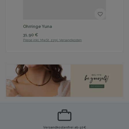
Ohrringe Yuna
Ar
Regulärer Preis:
Reg
31,90 €
27
Preise inkl. MwSt. zzgl. Versandkosten
Prei
Versandkostenfrei ab 50€