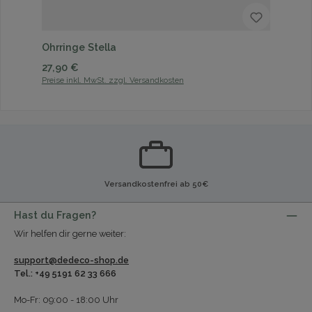
Ohrringe Stella
Regulärer Preis:
27,90 €
Preise inkl. MwSt. zzgl. Versandkosten
Versandkostenfrei ab 50€
Hast du Fragen?
Wir helfen dir gerne weiter:
support@dedeco-shop.de
Tel.: +49 5191 62 33 666
Mo-Fr: 09:00 - 18:00 Uhr