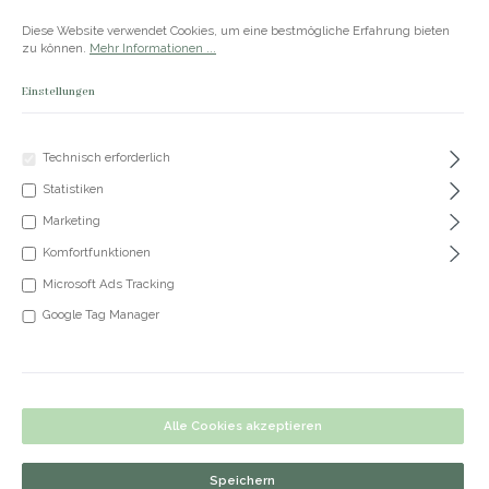
Zum Hauptinhalt springen
Versandkostenfrei ab 50€
Diese Website verwendet Cookies, um eine bestmögliche Erfahrung bieten
zu können.
Mehr Informationen ...
Einstellungen
Du hast 0 Produkte
Produkte
Technisch erforderlich
Statistiken
+49 5191 62 33 666
Marketing
Komfortfunktionen
Microsoft Ads Tracking
Kette Stella
Google Tag Manager
Bildergalerie überspringen
Alle Cookies akzeptieren
Speichern