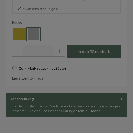
Auch erhältlich in gold
auswählen
Farbe
Gold
Silber
Produkt Anzahl: Gib den gewünschten Wert ein oder benutze die Schaltfläch
In den Warenkorb
Zum Merkzettel hinzufügen
Lieferzeit:
2-3 Tage
Beschreibung
Twinkle twinkle little star: Stella vereint das Verspielte mit geradlinigen
Elementen. Die dazu passenden Ohrringe Stella ru…
Mehr